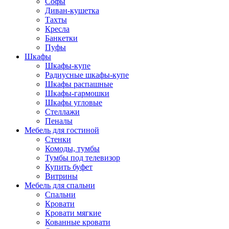
Софы
Диван-кушетка
Тахты
Кресла
Банкетки
Пуфы
Шкафы
Шкафы-купе
Радиусные шкафы-купе
Шкафы распашные
Шкафы-гармошки
Шкафы угловые
Стеллажи
Пеналы
Мебель для гостиной
Стенки
Комоды, тумбы
Тумбы под телевизор
Купить буфет
Витрины
Мебель для спальни
Спальни
Кровати
Кровати мягкие
Кованные кровати