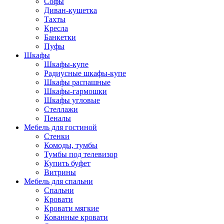
Софы
Диван-кушетка
Тахты
Кресла
Банкетки
Пуфы
Шкафы
Шкафы-купе
Радиусные шкафы-купе
Шкафы распашные
Шкафы-гармошки
Шкафы угловые
Стеллажи
Пеналы
Мебель для гостиной
Стенки
Комоды, тумбы
Тумбы под телевизор
Купить буфет
Витрины
Мебель для спальни
Спальни
Кровати
Кровати мягкие
Кованные кровати