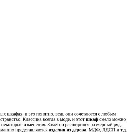
ых шкафах, и это понятно, ведь они сочетаются с любым
транство. Классика всегда в моде, и этот
шкаф
смело можно
л некоторые изменения. Заметно расширился размерный ряд,
ниманию представляются
изделия из дерева
, МДФ, ЛДСП и т.д.