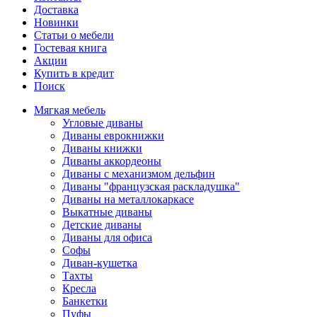
Доставка
Новинки
Статьи о мебели
Гостевая книга
Акции
Купить в кредит
Поиск
Мягкая мебель
Угловые диваны
Диваны еврокнижки
Диваны книжки
Диваны аккордеоны
Диваны с механизмом дельфин
Диваны "французская раскладушка"
Диваны на металлокаркасе
Выкатные диваны
Детские диваны
Диваны для офиса
Софы
Диван-кушетка
Тахты
Кресла
Банкетки
Пуфы