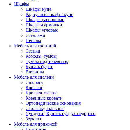
Шкафы
Шкафы-купе
Радиусные шкафы-купе
Шкафы распашные
Шкафы-гармошки
Шкафы угловые
Стеллажи
Пеналы
Мебель для гостиной
Стенки
Комоды, тумбы
Тумбы под телевизор
Купить буфет
Витрины
Мебель для спальни
Спальни
Кровати
Кровати мягкие
Кованные кровати
Ортопедические основания
Столы журнальные
Сундуки | Купить сундук недорого
Зеркала
Мебель для прихожей
Прихожие