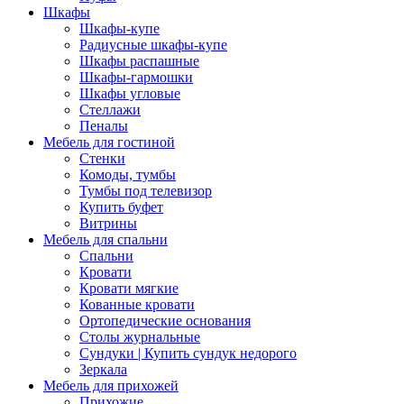
Шкафы
Шкафы-купе
Радиусные шкафы-купе
Шкафы распашные
Шкафы-гармошки
Шкафы угловые
Стеллажи
Пеналы
Мебель для гостиной
Стенки
Комоды, тумбы
Тумбы под телевизор
Купить буфет
Витрины
Мебель для спальни
Спальни
Кровати
Кровати мягкие
Кованные кровати
Ортопедические основания
Столы журнальные
Сундуки | Купить сундук недорого
Зеркала
Мебель для прихожей
Прихожие