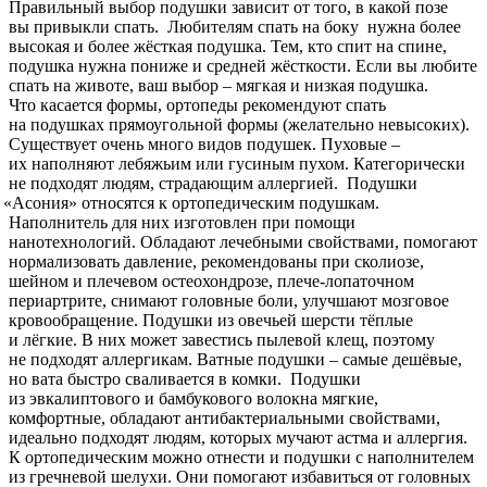
Правильный выбор подушки зависит от того, в какой позе
вы привыкли спать. Любителям спать на боку нужна более
высокая и более жёсткая подушка. Тем, кто спит на спине,
подушка нужна пониже и средней жёсткости. Если вы любите
спать на животе, ваш выбор – мягкая и низкая подушка.
Что касается формы, ортопеды рекомендуют спать
на подушках прямоугольной формы
(
желательно невысоких).
Существует очень много видов подушек. Пуховые –
их наполняют лебяжьим или гусиным пухом. Категорически
не подходят людям, страдающим аллергией. Подушки
«
Асония» относятся к ортопедическим подушкам.
Наполнитель для них изготовлен при помощи
нанотехнологий. Обладают лечебными свойствами, помогают
нормализовать давление, рекомендованы при сколиозе,
шейном и плечевом остеохондрозе, плече-лопаточном
периартрите, снимают головные боли, улучшают мозговое
кровообращение. Подушки из овечьей шерсти тёплые
и лёгкие. В них может завестись пылевой клещ, поэтому
не подходят аллергикам. Ватные подушки – самые дешёвые,
но вата быстро сваливается в комки. Подушки
из эвкалиптового и бамбукового волокна мягкие,
комфортные, обладают антибактериальными свойствами,
идеально подходят людям, которых мучают астма и аллергия.
К ортопедическим можно отнести и подушки с наполнителем
из гречневой шелухи. Они помогают избавиться от головных