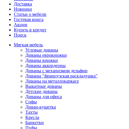
Доставка
Новинки
Статьи о мебели
Гостевая книга
Акции
Купить в кредит
Поиск
Мягкая мебель
Угловые диваны
Диваны еврокнижки
Диваны книжки
Диваны аккордеоны
Диваны с механизмом дельфин
Диваны "французская раскладушка"
Диваны на металлокаркасе
Выкатные диваны
Детские диваны
Диваны для офиса
Софы
Диван-кушетка
Тахты
Кресла
Банкетки
Пуфы