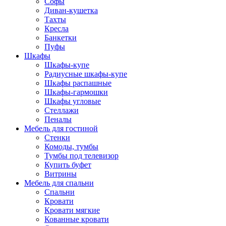
Софы
Диван-кушетка
Тахты
Кресла
Банкетки
Пуфы
Шкафы
Шкафы-купе
Радиусные шкафы-купе
Шкафы распашные
Шкафы-гармошки
Шкафы угловые
Стеллажи
Пеналы
Мебель для гостиной
Стенки
Комоды, тумбы
Тумбы под телевизор
Купить буфет
Витрины
Мебель для спальни
Спальни
Кровати
Кровати мягкие
Кованные кровати