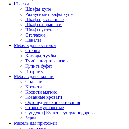
Шкафы
Шкафы-купе
Радиусные шкафы-купе
Шкафы распашные
Шкафы-гармошки
Шкафы угловые
Стеллажи
Пеналы
Мебель для гостиной
Стенки
Комоды, тумбы
Тумбы под телевизор
Купить буфет
Витрины
Мебель для спальни
Спальни
Кровати
Кровати мягкие
Кованные кровати
Ортопедические основания
Столы журнальные
Сундуки | Купить сундук недорого
Зеркала
Мебель для прихожей
Прихожие