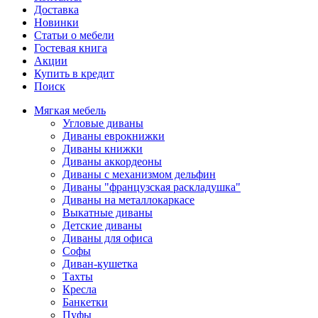
Доставка
Новинки
Статьи о мебели
Гостевая книга
Акции
Купить в кредит
Поиск
Мягкая мебель
Угловые диваны
Диваны еврокнижки
Диваны книжки
Диваны аккордеоны
Диваны с механизмом дельфин
Диваны "французская раскладушка"
Диваны на металлокаркасе
Выкатные диваны
Детские диваны
Диваны для офиса
Софы
Диван-кушетка
Тахты
Кресла
Банкетки
Пуфы