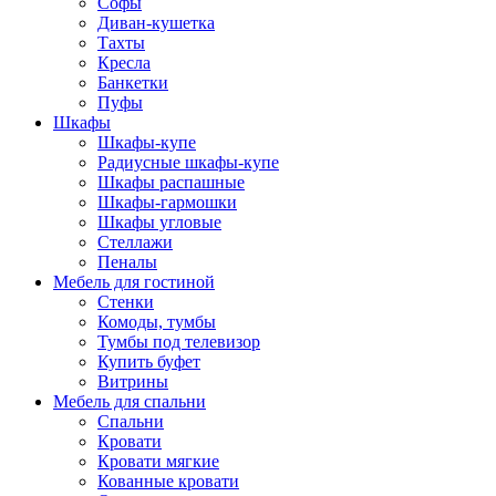
Софы
Диван-кушетка
Тахты
Кресла
Банкетки
Пуфы
Шкафы
Шкафы-купе
Радиусные шкафы-купе
Шкафы распашные
Шкафы-гармошки
Шкафы угловые
Стеллажи
Пеналы
Мебель для гостиной
Стенки
Комоды, тумбы
Тумбы под телевизор
Купить буфет
Витрины
Мебель для спальни
Спальни
Кровати
Кровати мягкие
Кованные кровати