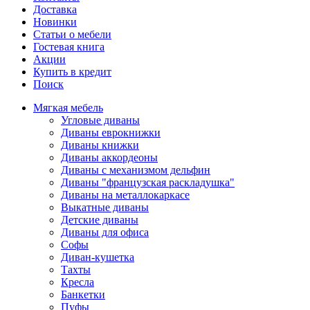
Доставка
Новинки
Статьи о мебели
Гостевая книга
Акции
Купить в кредит
Поиск
Мягкая мебель
Угловые диваны
Диваны еврокнижки
Диваны книжки
Диваны аккордеоны
Диваны с механизмом дельфин
Диваны "французская раскладушка"
Диваны на металлокаркасе
Выкатные диваны
Детские диваны
Диваны для офиса
Софы
Диван-кушетка
Тахты
Кресла
Банкетки
Пуфы