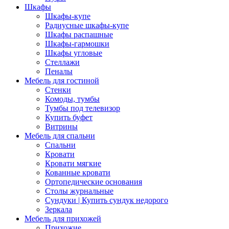
Шкафы
Шкафы-купе
Радиусные шкафы-купе
Шкафы распашные
Шкафы-гармошки
Шкафы угловые
Стеллажи
Пеналы
Мебель для гостиной
Стенки
Комоды, тумбы
Тумбы под телевизор
Купить буфет
Витрины
Мебель для спальни
Спальни
Кровати
Кровати мягкие
Кованные кровати
Ортопедические основания
Столы журнальные
Сундуки | Купить сундук недорого
Зеркала
Мебель для прихожей
Прихожие