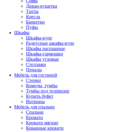
Софы
Диван-кушетка
Тахты
Кресла
Банкетки
Пуфы
Шкафы
Шкафы-купе
Радиусные шкафы-купе
Шкафы распашные
Шкафы-гармошки
Шкафы угловые
Стеллажи
Пеналы
Мебель для гостиной
Стенки
Комоды, тумбы
Тумбы под телевизор
Купить буфет
Витрины
Мебель для спальни
Спальни
Кровати
Кровати мягкие
Кованные кровати