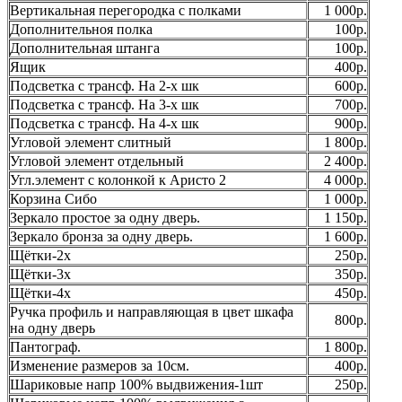
Вертикальная перегородка с полками
1 000р.
Дополнительноя полка
100р.
Дополнительная штанга
100р.
Ящик
400р.
Подсветка с трансф. На 2-х шк
600р.
Подсветка с трансф. На 3-х шк
700р.
Подсветка с трансф. На 4-х шк
900р.
Угловой элемент слитный
1 800р.
Угловой элемент отдельный
2 400р.
Угл.элемент с колонкой к Аристо 2
4 000р.
Корзина Сибо
1 000р.
Зеркало простое за одну дверь.
1 150р.
Зеркало бронза за одну дверь.
1 600р.
Щётки-2х
250р.
Щётки-3х
350р.
Щётки-4х
450р.
Ручка профиль и направляющая в цвет шкафа
800р.
на одну дверь
Пантограф.
1 800р.
Изменение размеров за 10см.
400р.
Шариковые напр 100% выдвижения-1шт
250р.