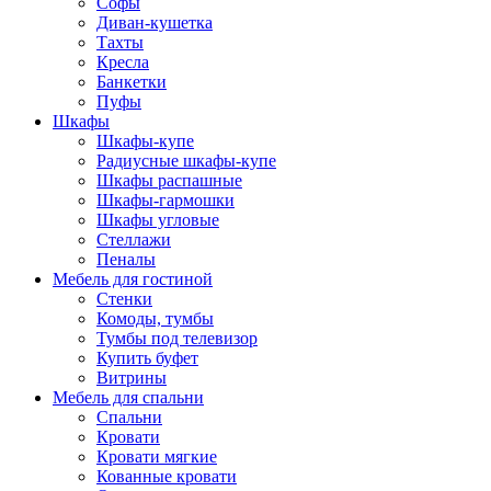
Софы
Диван-кушетка
Тахты
Кресла
Банкетки
Пуфы
Шкафы
Шкафы-купе
Радиусные шкафы-купе
Шкафы распашные
Шкафы-гармошки
Шкафы угловые
Стеллажи
Пеналы
Мебель для гостиной
Стенки
Комоды, тумбы
Тумбы под телевизор
Купить буфет
Витрины
Мебель для спальни
Спальни
Кровати
Кровати мягкие
Кованные кровати