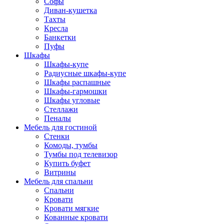
Софы
Диван-кушетка
Тахты
Кресла
Банкетки
Пуфы
Шкафы
Шкафы-купе
Радиусные шкафы-купе
Шкафы распашные
Шкафы-гармошки
Шкафы угловые
Стеллажи
Пеналы
Мебель для гостиной
Стенки
Комоды, тумбы
Тумбы под телевизор
Купить буфет
Витрины
Мебель для спальни
Спальни
Кровати
Кровати мягкие
Кованные кровати