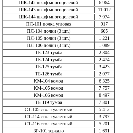
ШК-142
шкаф многоцелевой
6 964
ШК-143
шкаф многоцелевой
11 012
ШК-144
шкаф многоцелевой
7 974
ПЛ-101
полка угловая
917
ПЛ-104
полки
(3
шт.)
605
ПЛ-105
полки
(3
шт.)
1 221
ПЛ-106
полки
(3
шт.)
1 089
ТБ-123
тумба
2 804
ТБ-124
тумба
2 474
ТБ-125
тумба
3 423
ТБ-126
тумба
2 077
КМ-104
комод
6 325
КМ-105
комод
7 757
КМ-106
комод
8 497
ТБ-119
тумба
7 801
СТ-105
стол туалетный
5 412
СТ-114
стол туалетный
3 797
СТ-116
стол туалетный
5 201
ЗР-101
зеркало
1 691