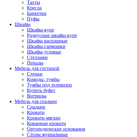
Тахты
Кресла
Банкетки
Пуфы
Шкафы
Шкафы-купе
Радиусные шкафы-купе
Шкафы распашные
Шкафы-гармошки
Шкафы угловые
Стеллажи
Пеналы
Мебель для гостиной
Стенки
Комоды, тумбы
Тумбы под телевизор
Купить буфет
Витрины
Мебель для спальни
Спальни
Кровати
Кровати мягкие
Кованные кровати
Ортопедические основания
Столы журнальные