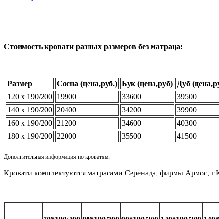
Стоимость кровати разных размеров без матраца:
Размер
Сосна
(
цена,руб.)
Бук
(
цена,руб)
Дуб
(
цена,р
120 х 190/200
19900
33600
39500
140 х 190/200
20400
34200
39900
160 х 190/200
21200
34600
40300
180 х 190/200
22000
35500
41500
Дополнительная информация по кроватям:
Кровати комплектуются матрасами Серенада, фирмы Армос, г.