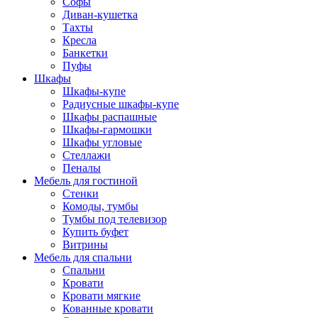
Софы
Диван-кушетка
Тахты
Кресла
Банкетки
Пуфы
Шкафы
Шкафы-купе
Радиусные шкафы-купе
Шкафы распашные
Шкафы-гармошки
Шкафы угловые
Стеллажи
Пеналы
Мебель для гостиной
Стенки
Комоды, тумбы
Тумбы под телевизор
Купить буфет
Витрины
Мебель для спальни
Спальни
Кровати
Кровати мягкие
Кованные кровати