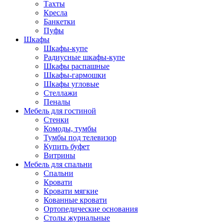
Тахты
Кресла
Банкетки
Пуфы
Шкафы
Шкафы-купе
Радиусные шкафы-купе
Шкафы распашные
Шкафы-гармошки
Шкафы угловые
Стеллажи
Пеналы
Мебель для гостиной
Стенки
Комоды, тумбы
Тумбы под телевизор
Купить буфет
Витрины
Мебель для спальни
Спальни
Кровати
Кровати мягкие
Кованные кровати
Ортопедические основания
Столы журнальные