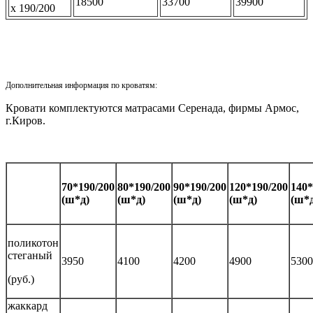
18500
33700
39900
х 190/200
Дополнительная информация по кроватям:
Кровати комплектуются матрасами Серенада, фирмы Армос,
г.Киров.
70*190/200
80*190/200
90*190/200
120*190/200
140*
(ш*д)
(ш*д)
(ш*д)
(ш*д)
(ш*д
поликотон
стеганый
3950
4100
4200
4900
5300
(руб.)
жаккард