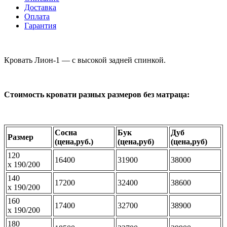
Доставка
Оплата
Гарантия
Кровать Лион-1 — с высокой задней спинкой.
Стоимость кровати разных размеров без матраца:
Сосна
Бук
Дуб
Размер
(
цена,руб.)
(
цена,руб)
(
цена,руб)
120
16400
31900
38000
х 190/200
140
17200
32400
38600
х 190/200
160
17400
32700
38900
х 190/200
180