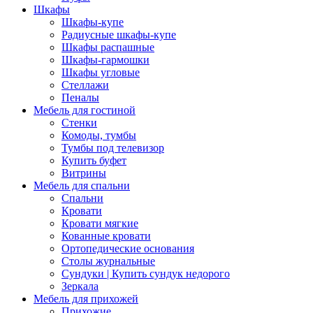
Шкафы
Шкафы-купе
Радиусные шкафы-купе
Шкафы распашные
Шкафы-гармошки
Шкафы угловые
Стеллажи
Пеналы
Мебель для гостиной
Стенки
Комоды, тумбы
Тумбы под телевизор
Купить буфет
Витрины
Мебель для спальни
Спальни
Кровати
Кровати мягкие
Кованные кровати
Ортопедические основания
Столы журнальные
Сундуки | Купить сундук недорого
Зеркала
Мебель для прихожей
Прихожие