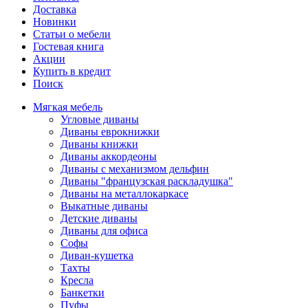
Доставка
Новинки
Статьи о мебели
Гостевая книга
Акции
Купить в кредит
Поиск
Мягкая мебель
Угловые диваны
Диваны еврокнижки
Диваны книжки
Диваны аккордеоны
Диваны с механизмом дельфин
Диваны "французская раскладушка"
Диваны на металлокаркасе
Выкатные диваны
Детские диваны
Диваны для офиса
Софы
Диван-кушетка
Тахты
Кресла
Банкетки
Пуфы