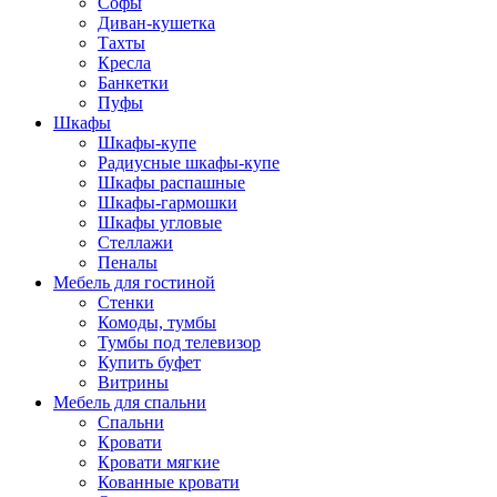
Софы
Диван-кушетка
Тахты
Кресла
Банкетки
Пуфы
Шкафы
Шкафы-купе
Радиусные шкафы-купе
Шкафы распашные
Шкафы-гармошки
Шкафы угловые
Стеллажи
Пеналы
Мебель для гостиной
Стенки
Комоды, тумбы
Тумбы под телевизор
Купить буфет
Витрины
Мебель для спальни
Спальни
Кровати
Кровати мягкие
Кованные кровати