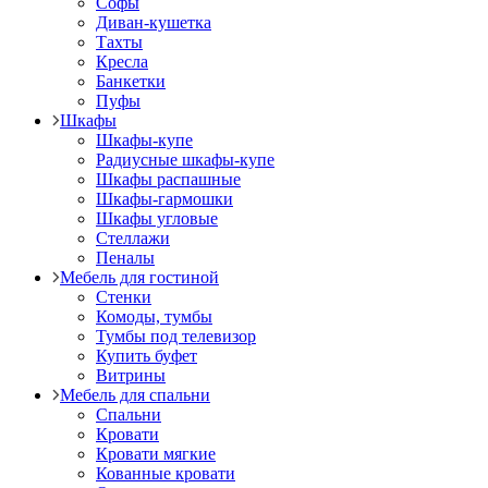
Софы
Диван-кушетка
Тахты
Кресла
Банкетки
Пуфы
Шкафы
Шкафы-купе
Радиусные шкафы-купе
Шкафы распашные
Шкафы-гармошки
Шкафы угловые
Стеллажи
Пеналы
Мебель для гостиной
Стенки
Комоды, тумбы
Тумбы под телевизор
Купить буфет
Витрины
Мебель для спальни
Спальни
Кровати
Кровати мягкие
Кованные кровати