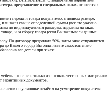
ема упаковки). ВНИМАНИЕ!!! Стандартными вариантами
азмера, представление в специальных окнах, относятся к
момент передачи товара покупателю, в полном размере,
ь, или заказ свыше определенной суммы
(все
это указано
казам по индивидуальным размерам, изделиям на заказ.
товара, и за сборку товара
(если
Вы заказывали данные
ору. По договору предоплата 50%, затем заказ отправляется
вара до Вашего города Вы оплачиваете самостоятельно
бговорив все детали при заказе.
мебель выполнена только из высококачественных материалов
кт гарантийных документов.
алистов по установке остаётся на усмотрение покупателя