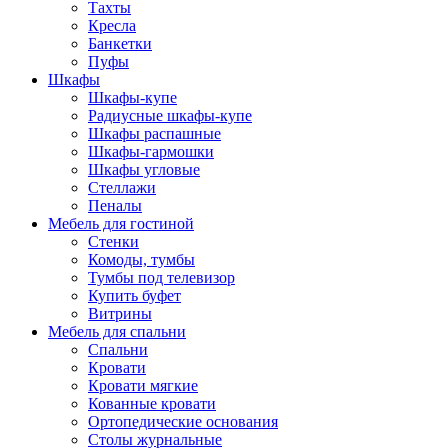
Тахты
Кресла
Банкетки
Пуфы
Шкафы
Шкафы-купе
Радиусные шкафы-купе
Шкафы распашные
Шкафы-гармошки
Шкафы угловые
Стеллажи
Пеналы
Мебель для гостиной
Стенки
Комоды, тумбы
Тумбы под телевизор
Купить буфет
Витрины
Мебель для спальни
Спальни
Кровати
Кровати мягкие
Кованные кровати
Ортопедические основания
Столы журнальные