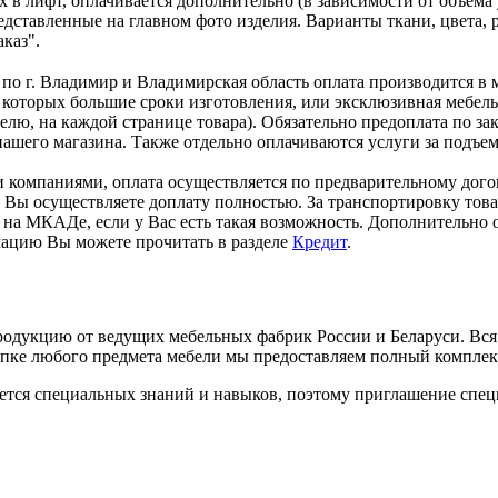
х в лифт, оплачивается дополнительно (в зависимости от объ
дставленные на главном фото изделия. Варианты ткани, цвета, р
каз".
 по г. Владимир и Владимирская область оплата производится в 
 которых большие сроки изготовления, или эксклюзивная мебел
лю, на каждой странице товара). Обязательно предоплата по за
ашего магазина. Также отдельно оплачиваются услуги за подъем 
 компаниями, оплата осуществляется по предварительному догов
ки, Вы осуществляете доплату полностью. За транспортировку то
на МКАДе, если у Вас есть такая возможность. Дополнительно о
мацию Вы можете прочитать в разделе
Кредит
.
дукцию от ведущих мебельных фабрик России и Беларуси. Вся 
купке любого предмета мебели мы предоставляем полный компле
ется специальных знаний и навыков, поэтому приглашение специ