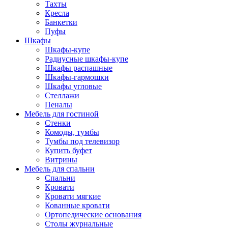
Тахты
Кресла
Банкетки
Пуфы
Шкафы
Шкафы-купе
Радиусные шкафы-купе
Шкафы распашные
Шкафы-гармошки
Шкафы угловые
Стеллажи
Пеналы
Мебель для гостиной
Стенки
Комоды, тумбы
Тумбы под телевизор
Купить буфет
Витрины
Мебель для спальни
Спальни
Кровати
Кровати мягкие
Кованные кровати
Ортопедические основания
Столы журнальные