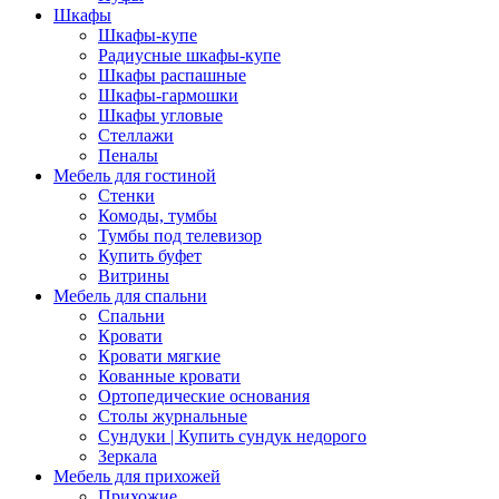
Шкафы
Шкафы-купе
Радиусные шкафы-купе
Шкафы распашные
Шкафы-гармошки
Шкафы угловые
Стеллажи
Пеналы
Мебель для гостиной
Стенки
Комоды, тумбы
Тумбы под телевизор
Купить буфет
Витрины
Мебель для спальни
Спальни
Кровати
Кровати мягкие
Кованные кровати
Ортопедические основания
Столы журнальные
Сундуки | Купить сундук недорого
Зеркала
Мебель для прихожей
Прихожие