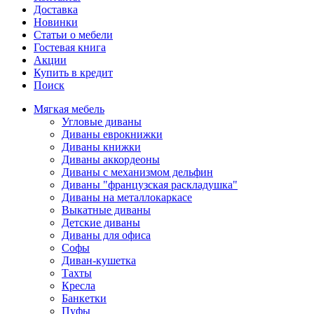
Доставка
Новинки
Статьи о мебели
Гостевая книга
Акции
Купить в кредит
Поиск
Мягкая мебель
Угловые диваны
Диваны еврокнижки
Диваны книжки
Диваны аккордеоны
Диваны с механизмом дельфин
Диваны "французская раскладушка"
Диваны на металлокаркасе
Выкатные диваны
Детские диваны
Диваны для офиса
Софы
Диван-кушетка
Тахты
Кресла
Банкетки
Пуфы