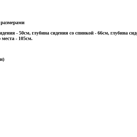
с размерами
идения - 50см, глубина сидения со спинкой - 66см, глубина си
 места - 105см.
и)