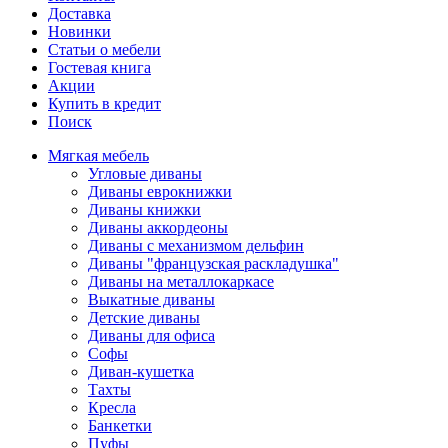
Доставка
Новинки
Статьи о мебели
Гостевая книга
Акции
Купить в кредит
Поиск
Мягкая мебель
Угловые диваны
Диваны еврокнижки
Диваны книжки
Диваны аккордеоны
Диваны с механизмом дельфин
Диваны "французская раскладушка"
Диваны на металлокаркасе
Выкатные диваны
Детские диваны
Диваны для офиса
Софы
Диван-кушетка
Тахты
Кресла
Банкетки
Пуфы