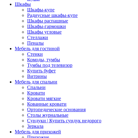
Шкафы
Шкафы-купе
Радиусные шкафы-купе
Шкафы распашные
Шкафы-гармошки
Шкафы угловые
Стеллажи
Пеналы
Мебель для гостиной
Стенки
Комоды, тумбы
Тумбы под телевизор
Купить буфет
Витрины
Мебель для спальни
Спальни
Кровати
Кровати мягкие
Кованные кровати
Ортопедические основания
Столы журнальные
Сундуки | Купить сундук недорого
Зеркала
Мебель для прихожей
Прихожие