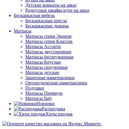
Детские комнаты на заказ
Радиусные шкафы-купе на заказ
Бескаркасная мебель
Бескаркасные кресла
Бескаркасные диваны
Матрасы
Матрасы серия Эконом
Матрасы серия Классик
Матрасы Ассорти
Матрасы двусторонние
Матрасы беспружинные
Матрасы Круглые
Матрасы скрученные
Матрасы детские
Защитные наматрасники
Ортопедические наматрасники
Подушки
Матрасы Премиум
Матрасы Italy
Новинки
Распродажа
Хиты продаж