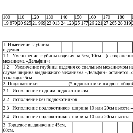
100
110
120
130
140
150
160
170
180
19 870
20 925
21 969
23 013
24 123
25 177
26 221
27 265
28 319
1. Изменение глубины
изделия
1.1 Уменьшение глубины изделия на 5см, 10см.
(
с сохранен
механизма
«
Дельфин»)
1.2 Увеличение глубины изделия со спальным механизмом на
случае ширина выдвижного механизма
«
Дельфин» останется 5
за каждые 5см
2. Подлокотники
(
*подлокотники входят в общий
2.1 Исполнение с одним подлокотником
2.2 Исполнение без подлокотников
2.3 Исполнение подлокотников ширина 10 или 20см высота 
2.4 Исполнение подлокотников ширина 10 или 20см высота 
3. Торцевое выдвижение 45см,
60см.