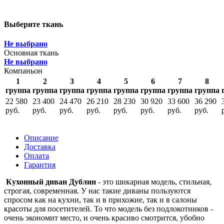
Выберите ткань
Не выбрано
Основная ткань
Не выбрано
Компаньон
1
2
3
4
5
6
7
8
группа
группа
группа
группа
группа
группа
группа
группа
22 580
23 400
24 470
26 210
28 230
30 920
33 600
36 290
руб.
руб.
руб.
руб.
руб.
руб.
руб.
руб.
Описание
Доставка
Оплата
Гарантия
Кухонный диван Дублин
- это шикарная модель, стильная,
строгая, современная. У нас такие диваны пользуются
спросом как на кухни, так и в прихожие, так и в салоны
красоты для посетителей. То что модель без подлокотников -
очень экономит место, и очень красиво смотрится, убобно