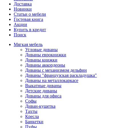
Доставка
Новинки
Статьи о мебели
Гостевая книга
Акции
Купить в кредит
Поиск
Мягкая мебель
Угловые диваны
Диваны еврокнижки
Диваны книжки
Диваны аккордеоны
Диваны с механизмом дельфин
Диваны "французская раскладушка"
Диваны на металлокаркасе
Выкатные диваны
Детские диваны
Диваны для офиса
Софы
Диван-кушетка
Тахты
Кресла
Банкетки
Пуфы