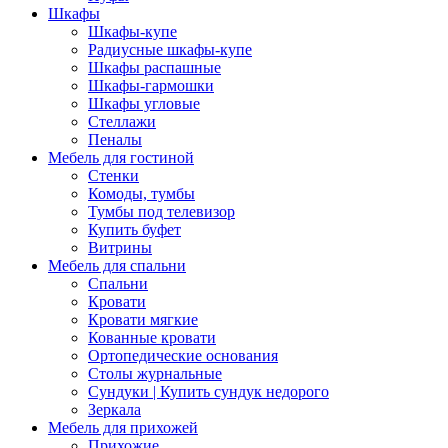
Шкафы
Шкафы-купе
Радиусные шкафы-купе
Шкафы распашные
Шкафы-гармошки
Шкафы угловые
Стеллажи
Пеналы
Мебель для гостиной
Стенки
Комоды, тумбы
Тумбы под телевизор
Купить буфет
Витрины
Мебель для спальни
Спальни
Кровати
Кровати мягкие
Кованные кровати
Ортопедические основания
Столы журнальные
Сундуки | Купить сундук недорого
Зеркала
Мебель для прихожей
Прихожие