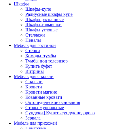
Шкафы
Шкафы-купе
Радиусные шкафы-купе
Шкафы распашные
Шкафы-гармошки
Шкафы угловые
Стеллажи
Пеналы
Мебель для гостиной
Стенки
Комоды, тумбы
Тумбы под телевизор
Купить буфет
Витрины
Мебель для спальни
Спальни
Кровати
Кровати мягкие
Кованные кровати
Ортопедические основания
Столы журнальные
Сундуки | Купить сундук недорого
Зеркала
Мебель для прихожей
Прихожие