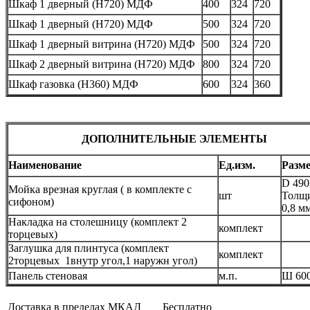
Шкаф 1 дверный
(
Н720) МДФ
400
324
720
Шкаф 1 дверный
(
Н720) МДФ
500
324
720
Шкаф 1 дверный витрина
(
Н720) МДФ
500
324
720
Шкаф 2 дверный витрина
(
Н720) МДФ
800
324
720
Шкаф газовка
(
Н360) МДФ
600
324
360
ДОПОЛНИТЕЛЬНЫЕ ЭЛЕМЕНТЫ
Наименование
Ед.изм.
Разм
D 490
Мойка врезная круглая ( в комплекте с
шт
Толщ
сифоном)
0,8 м
Накладка на столешницу (комплект 2
комплект
торцевых)
Заглушка для плинтуса (комплект
комплект
2торцевых 1внутр угол,1 наружн угол)
Панель стеновая
м.п.
Ш 60
Доставка в пределах МКАД
Бесплатно