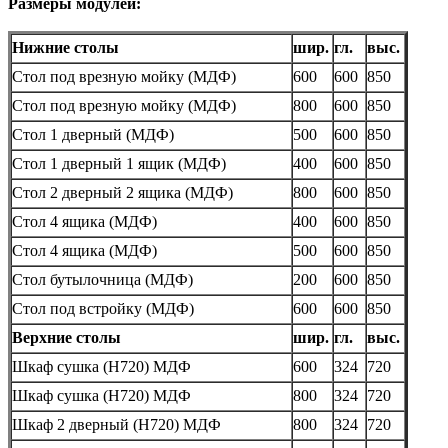
Размеры модулей:
Нижние столы
шир.
гл.
выс.
Стол под врезную мойку
(
МДФ)
600
600
850
Стол под врезную мойку
(
МДФ)
800
600
850
Стол 1 дверный
(
МДФ)
500
600
850
Стол 1 дверный 1 ящик
(
МДФ)
400
600
850
Стол 2 дверный 2 ящика
(
МДФ)
800
600
850
Стол 4 ящика
(
МДФ)
400
600
850
Стол 4 ящика
(
МДФ)
500
600
850
Стол бутылочница
(
МДФ)
200
600
850
Стол под встройку
(
МДФ)
600
600
850
Верхние столы
шир.
гл.
выс.
Шкаф сушка
(
Н720) МДФ
600
324
720
Шкаф сушка
(
Н720) МДФ
800
324
720
Шкаф 2 дверный
(
Н720) МДФ
800
324
720