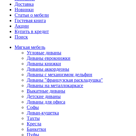
Доставка
Новинки
Статьи о мебели
Гостевая книга
Акции
Купить в кредит
Поиск
Мягкая мебель
Угловые диваны
Диваны еврокнижки
Диваны книжки
Диваны аккордеоны
Диваны с механизмом дельфин
Диваны "французская раскладушка"
Диваны на металлокаркасе
Выкатные диваны
Детские диваны
Диваны для офиса
Софы
Диван-кушетка
Тахты
Кресла
Банкетки
Пуфы