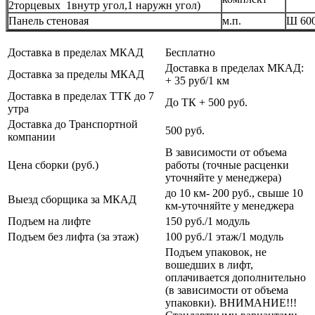
2торцевых 1внутр угол,1 наружн угол)
Панель стеновая
м.п.
Ш 60
Доставка в пределах МКАД
Бесплатно
Доставка в пределах МКАД:
Доставка за пределы МКАД
+ 35 руб/1 км
Доставка в пределах ТТК до 7
До ТК + 500 руб.
утра
Доставка до Транспортной
500 руб.
компании
В зависимости от объема
Цена сборки (руб.)
работы (точные расценки
уточняйте у менеджера)
до 10 км- 200 руб., свыше 10
Выезд сборщика за МКАД
км-уточняйте у менеджера
Подъем на лифте
150 руб./1 модуль
Подъем без лифта (за этаж)
100 руб./1 этаж/1 модуль
Подъем упаковок, не
вошедших в лифт,
оплачивается дополнительно
(в зависимости от объема
упаковки). ВНИМАНИЕ!!!