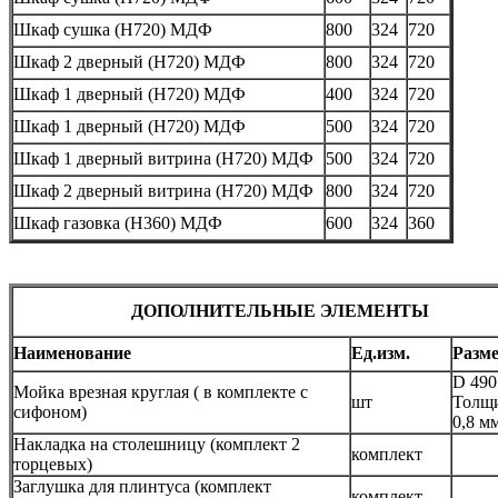
Шкаф сушка
(
Н720) МДФ
800
324
720
Шкаф 2 дверный
(
Н720) МДФ
800
324
720
Шкаф 1 дверный
(
Н720) МДФ
400
324
720
Шкаф 1 дверный
(
Н720) МДФ
500
324
720
Шкаф 1 дверный витрина
(
Н720) МДФ
500
324
720
Шкаф 2 дверный витрина
(
Н720) МДФ
800
324
720
Шкаф газовка
(
Н360) МДФ
600
324
360
ДОПОЛНИТЕЛЬНЫЕ ЭЛЕМЕНТЫ
Наименование
Ед.изм.
Разм
D 490
Мойка врезная круглая ( в комплекте с
шт
Толщ
сифоном)
0,8 м
Накладка на столешницу (комплект 2
комплект
торцевых)
Заглушка для плинтуса (комплект
комплект