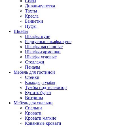
Софы
Диван-кушетка
Тахты
Кресла
Банкетки
Пуфы
Шкафы
Шкафы-купе
Радиусные шкафы-купе
Шкафы распашные
Шкафы-гармошки
Шкафы угловые
Стеллажи
Пеналы
Мебель для гостиной
Стенки
Комоды, тумбы
Тумбы под телевизор
Купить буфет
Витрины
Мебель для спальни
Спальни
Кровати
Кровати мягкие
Кованные кровати