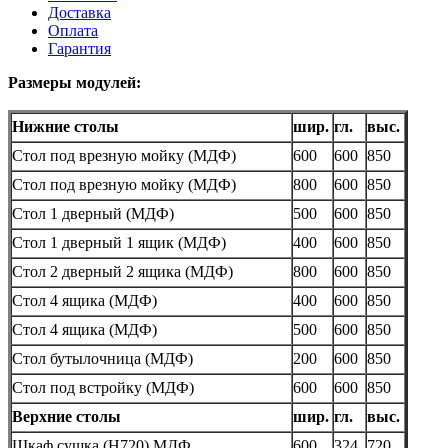
Доставка
Оплата
Гарантия
Размеры модулей:
Нижние столы
шир.
гл.
выс.
Стол под врезную мойку
(
МДФ)
600
600
850
Стол под врезную мойку
(
МДФ)
800
600
850
Стол 1 дверный
(
МДФ)
500
600
850
Стол 1 дверный 1 ящик
(
МДФ)
400
600
850
Стол 2 дверный 2 ящика
(
МДФ)
800
600
850
Стол 4 ящика
(
МДФ)
400
600
850
Стол 4 ящика
(
МДФ)
500
600
850
Стол бутылочница
(
МДФ)
200
600
850
Стол под встройку
(
МДФ)
600
600
850
Верхние столы
шир.
гл.
выс.
Шкаф сушка
(
Н720) МДФ
600
324
720