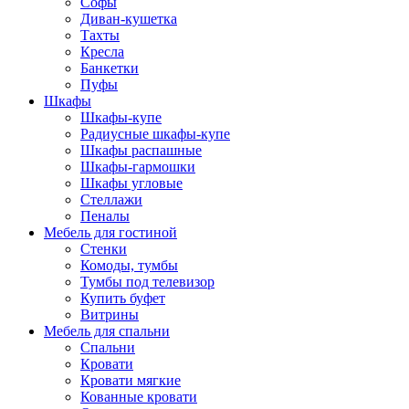
Софы
Диван-кушетка
Тахты
Кресла
Банкетки
Пуфы
Шкафы
Шкафы-купе
Радиусные шкафы-купе
Шкафы распашные
Шкафы-гармошки
Шкафы угловые
Стеллажи
Пеналы
Мебель для гостиной
Стенки
Комоды, тумбы
Тумбы под телевизор
Купить буфет
Витрины
Мебель для спальни
Спальни
Кровати
Кровати мягкие
Кованные кровати