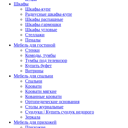
Шкафы
Шкафы-купе
Радиусные шкафы-купе
Шкафы распашные
Шкафы-гармошки
Шкафы угловые
Стеллажи
Пеналы
Мебель для гостиной
Стенки
Комоды, тумбы
Тумбы под телевизор
Купить буфет
Витрины
Мебель для спальни
Спальни
Кровати
Кровати мягкие
Кованные кровати
Ортопедические основания
Столы журнальные
Сундуки | Купить сундук недорого
Зеркала
Мебель для прихожей
Прихожие