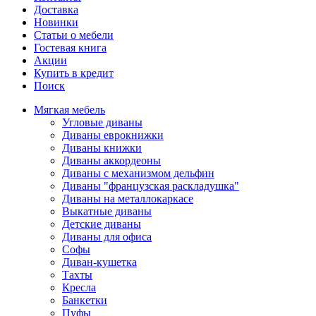
Доставка
Новинки
Статьи о мебели
Гостевая книга
Акции
Купить в кредит
Поиск
Мягкая мебель
Угловые диваны
Диваны еврокнижки
Диваны книжки
Диваны аккордеоны
Диваны с механизмом дельфин
Диваны "французская раскладушка"
Диваны на металлокаркасе
Выкатные диваны
Детские диваны
Диваны для офиса
Софы
Диван-кушетка
Тахты
Кресла
Банкетки
Пуфы