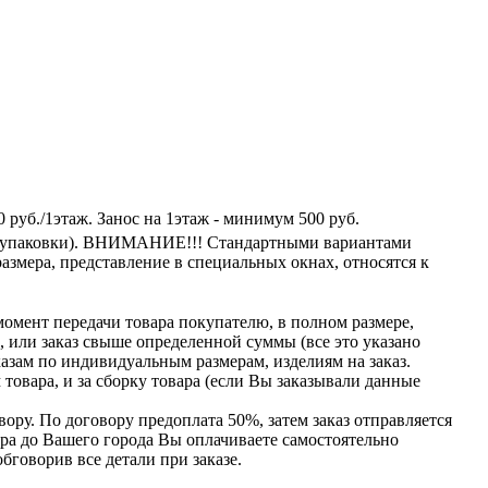
0 руб./1этаж. Занос на 1этаж - минимум 500 руб.
ема упаковки). ВНИМАНИЕ!!! Стандартными вариантами
азмера, представление в специальных окнах, относятся к
момент передачи товара покупателю, в полном размере,
ь, или заказ свыше определенной суммы
(все
это указано
казам по индивидуальным размерам, изделиям на заказ.
товара, и за сборку товара
(если
Вы заказывали данные
ору. По договору предоплата 50%, затем заказ отправляется
вара до Вашего города Вы оплачиваете самостоятельно
бговорив все детали при заказе.