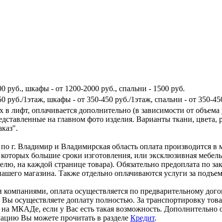
0 руб., шкафы - от 1200-2000 руб., спальни - 1500 руб.
0 руб./1этаж, шкафы - от 350-450 руб./1этаж, спальни - от 350-45
х в лифт, оплачивается дополнительно (в зависимости от объ
дставленные на главном фото изделия. Варианты ткани, цвета, р
каз".
 по г. Владимир и Владимирская область оплата производится в 
 которых большие сроки изготовления, или эксклюзивная мебел
лю, на каждой странице товара). Обязательно предоплата по за
ашего магазина. Также отдельно оплачиваются услуги за подъем 
 компаниями, оплата осуществляется по предварительному догов
ки, Вы осуществляете доплату полностью. За транспортировку то
на МКАДе, если у Вас есть такая возможность. Дополнительно о
мацию Вы можете прочитать в разделе
Кредит
.