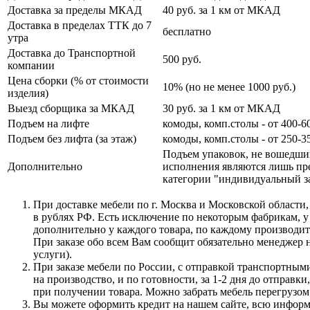
Доставка за пределы МКАД
40 руб. за 1 км от МКАД
Доставка в пределах ТТК до 7
бесплатно
утра
Доставка до Транспортной
500 руб.
компании
Цена сборки (% от стоимости
10% (но не менее 1000 руб.)
изделия)
Выезд сборщика за МКАД
30 руб. за 1 км от МКАД
Подъем на лифте
комоды, комп.столы - от 400-60
Подъем без лифта (за этаж)
комоды, комп.столы - от 250-35
Подъем упаковок, не вошедши
Дополнительно
исполнения являются лишь пре
категории "индивидуальный за
При доставке мебели по г. Москва и Московской области,
в рублях РФ. Есть исключение по некоторым фабрикам, у
дополнительно у каждого товара, по каждому производите
При заказе обо всем Вам сообщит обязательно менеджер н
услуги).
При заказе мебели по России, с отправкой транспортными
на производство, и по готовности, за 1-2 дня до отправ
при получении товара. Можно забрать мебель перегрузом 
Вы можете оформить кредит на нашем сайте, всю инфор