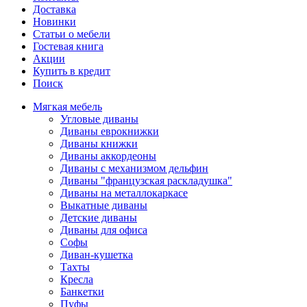
Доставка
Новинки
Статьи о мебели
Гостевая книга
Акции
Купить в кредит
Поиск
Мягкая мебель
Угловые диваны
Диваны еврокнижки
Диваны книжки
Диваны аккордеоны
Диваны с механизмом дельфин
Диваны "французская раскладушка"
Диваны на металлокаркасе
Выкатные диваны
Детские диваны
Диваны для офиса
Софы
Диван-кушетка
Тахты
Кресла
Банкетки
Пуфы