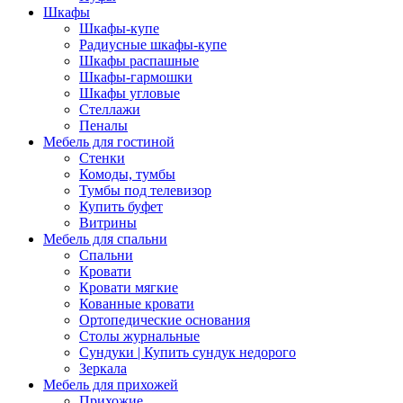
Шкафы
Шкафы-купе
Радиусные шкафы-купе
Шкафы распашные
Шкафы-гармошки
Шкафы угловые
Стеллажи
Пеналы
Мебель для гостиной
Стенки
Комоды, тумбы
Тумбы под телевизор
Купить буфет
Витрины
Мебель для спальни
Спальни
Кровати
Кровати мягкие
Кованные кровати
Ортопедические основания
Столы журнальные
Сундуки | Купить сундук недорого
Зеркала
Мебель для прихожей
Прихожие