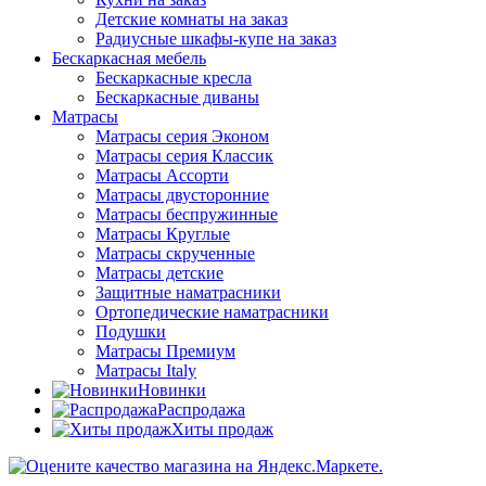
Детские комнаты на заказ
Радиусные шкафы-купе на заказ
Бескаркасная мебель
Бескаркасные кресла
Бескаркасные диваны
Матрасы
Матрасы серия Эконом
Матрасы серия Классик
Матрасы Ассорти
Матрасы двусторонние
Матрасы беспружинные
Матрасы Круглые
Матрасы скрученные
Матрасы детские
Защитные наматрасники
Ортопедические наматрасники
Подушки
Матрасы Премиум
Матрасы Italy
Новинки
Распродажа
Хиты продаж