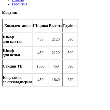
Гарантия
Модули:
Комплектация
Ширина
Высота
Глубина
Шкаф
450
2120
590
для платья
Шкаф
450
2120
590
для белья
Секция ТВ
1800
460
590
Надставка
450
1640
370
со стеклодверью