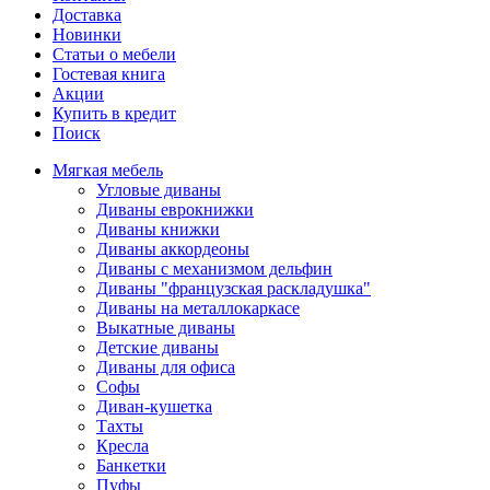
Доставка
Новинки
Статьи о мебели
Гостевая книга
Акции
Купить в кредит
Поиск
Мягкая мебель
Угловые диваны
Диваны еврокнижки
Диваны книжки
Диваны аккордеоны
Диваны с механизмом дельфин
Диваны "французская раскладушка"
Диваны на металлокаркасе
Выкатные диваны
Детские диваны
Диваны для офиса
Софы
Диван-кушетка
Тахты
Кресла
Банкетки
Пуфы