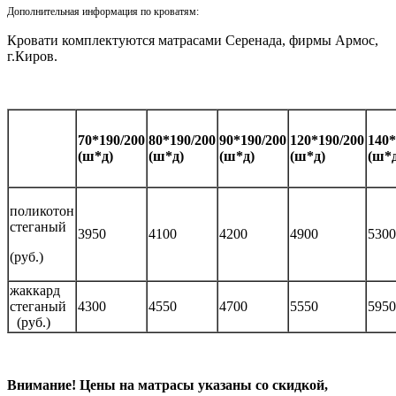
Дополнительная информация по кроватям:
Кровати комплектуются матрасами Серенада, фирмы Армос,
г.Киров.
70*190/200
80*190/200
90*190/200
120*190/200
140*
(ш*д)
(ш*д)
(ш*д)
(ш*д)
(ш*д
поликотон
стеганый
3950
4100
4200
4900
5300
(руб.)
жаккард
стеганый
4300
4550
4700
5550
5950
(руб.)
Внимание! Цены на матрасы указаны со скидкой,