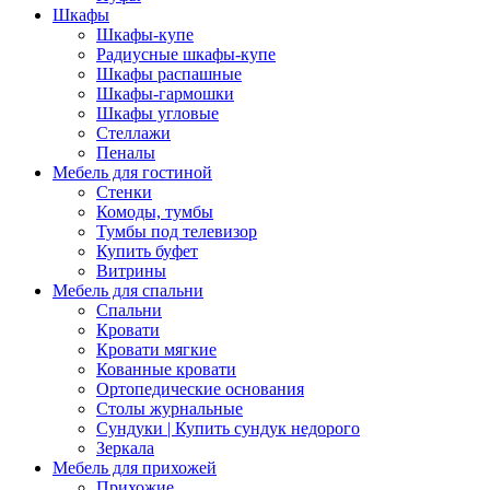
Шкафы
Шкафы-купе
Радиусные шкафы-купе
Шкафы распашные
Шкафы-гармошки
Шкафы угловые
Стеллажи
Пеналы
Мебель для гостиной
Стенки
Комоды, тумбы
Тумбы под телевизор
Купить буфет
Витрины
Мебель для спальни
Спальни
Кровати
Кровати мягкие
Кованные кровати
Ортопедические основания
Столы журнальные
Сундуки | Купить сундук недорого
Зеркала
Мебель для прихожей
Прихожие