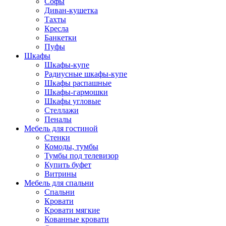
Софы
Диван-кушетка
Тахты
Кресла
Банкетки
Пуфы
Шкафы
Шкафы-купе
Радиусные шкафы-купе
Шкафы распашные
Шкафы-гармошки
Шкафы угловые
Стеллажи
Пеналы
Мебель для гостиной
Стенки
Комоды, тумбы
Тумбы под телевизор
Купить буфет
Витрины
Мебель для спальни
Спальни
Кровати
Кровати мягкие
Кованные кровати