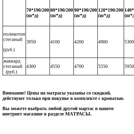
70*190/200
80*190/200
90*190/200
120*190/200
140*
(ш*д)
(ш*д)
(ш*д)
(ш*д)
(ш*д
поликотон
стеганый
3950
4100
4200
4900
5300
(руб.)
жаккард
стеганый
4300
4550
4700
5550
5950
(руб.)
Внимание! Цены на матрасы указаны со скидкой,
действуют только при покупке в комплекте с кроватью.
Вы можете выбрать любой другой мартас в нашем
инетрнет магазине в разделе МАТРАСЫ.