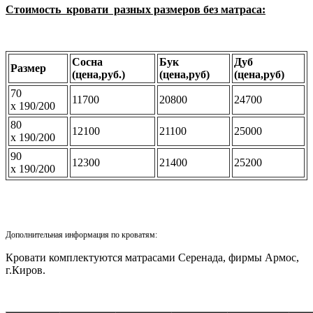
Стоимость кровати разных размеров без матраса:
Сосна
Бук
Дуб
Размер
(
цена,руб.)
(
цена,руб)
(
цена,руб)
70
11700
20800
24700
х 190/200
80
12100
21100
25000
х 190/200
90
12300
21400
25200
х 190/200
Дополнительная информация по кроватям:
Кровати комплектуются матрасами Серенада, фирмы Армос,
г.Киров.