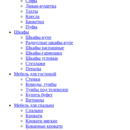
Софы
Диван-кушетка
Тахты
Кресла
Банкетки
Пуфы
Шкафы
Шкафы-купе
Радиусные шкафы-купе
Шкафы распашные
Шкафы-гармошки
Шкафы угловые
Стеллажи
Пеналы
Мебель для гостиной
Стенки
Комоды, тумбы
Тумбы под телевизор
Купить буфет
Витрины
Мебель для спальни
Спальни
Кровати
Кровати мягкие
Кованные кровати