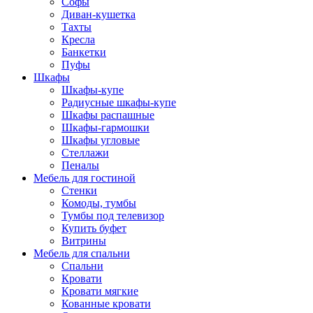
Софы
Диван-кушетка
Тахты
Кресла
Банкетки
Пуфы
Шкафы
Шкафы-купе
Радиусные шкафы-купе
Шкафы распашные
Шкафы-гармошки
Шкафы угловые
Стеллажи
Пеналы
Мебель для гостиной
Стенки
Комоды, тумбы
Тумбы под телевизор
Купить буфет
Витрины
Мебель для спальни
Спальни
Кровати
Кровати мягкие
Кованные кровати