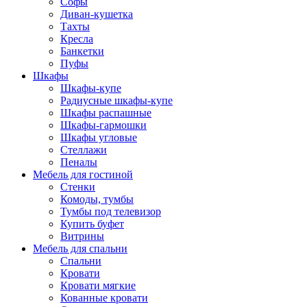
Софы
Диван-кушетка
Тахты
Кресла
Банкетки
Пуфы
Шкафы
Шкафы-купе
Радиусные шкафы-купе
Шкафы распашные
Шкафы-гармошки
Шкафы угловые
Стеллажи
Пеналы
Мебель для гостиной
Стенки
Комоды, тумбы
Тумбы под телевизор
Купить буфет
Витрины
Мебель для спальни
Спальни
Кровати
Кровати мягкие
Кованные кровати