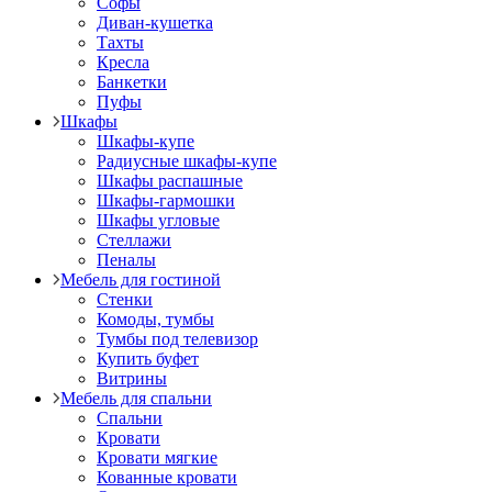
Софы
Диван-кушетка
Тахты
Кресла
Банкетки
Пуфы
Шкафы
Шкафы-купе
Радиусные шкафы-купе
Шкафы распашные
Шкафы-гармошки
Шкафы угловые
Стеллажи
Пеналы
Мебель для гостиной
Стенки
Комоды, тумбы
Тумбы под телевизор
Купить буфет
Витрины
Мебель для спальни
Спальни
Кровати
Кровати мягкие
Кованные кровати