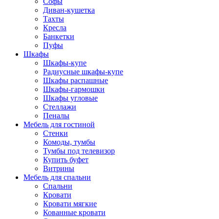
Софы
Диван-кушетка
Тахты
Кресла
Банкетки
Пуфы
Шкафы
Шкафы-купе
Радиусные шкафы-купе
Шкафы распашные
Шкафы-гармошки
Шкафы угловые
Стеллажи
Пеналы
Мебель для гостиной
Стенки
Комоды, тумбы
Тумбы под телевизор
Купить буфет
Витрины
Мебель для спальни
Спальни
Кровати
Кровати мягкие
Кованные кровати