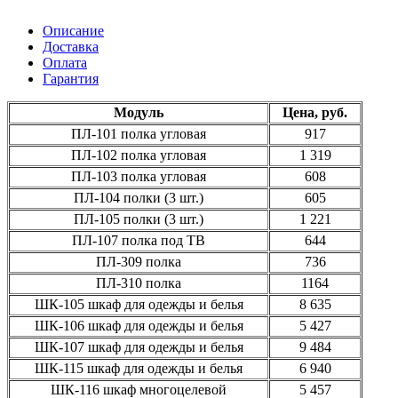
Описание
Доставка
Оплата
Гарантия
Модуль
Цена, руб.
ПЛ-101
полка угловая
917
ПЛ-102
полка угловая
1 319
ПЛ-103
полка угловая
608
ПЛ-104
полки
(3
шт.)
605
ПЛ-105
полки
(3
шт.)
1 221
ПЛ-107
полка под ТВ
644
ПЛ-309 полка
736
ПЛ-310 полка
1164
ШК-105
шкаф для одежды и белья
8 635
ШК-106
шкаф для одежды и белья
5 427
ШК-107
шкаф для одежды и белья
9 484
ШК-115
шкаф для одежды и белья
6 940
ШК-116
шкаф многоцелевой
5 457