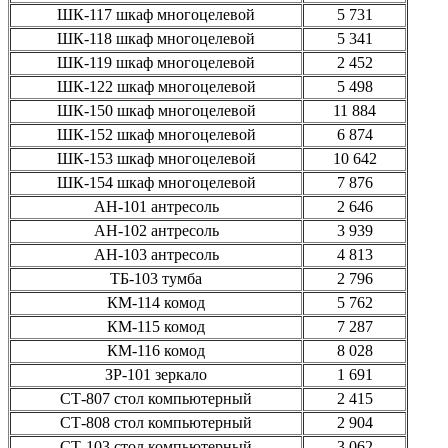
ШК-117
шкаф многоцелевой
5 731
ШК-118
шкаф многоцелевой
5 341
ШК-119
шкаф многоцелевой
2 452
ШК-122
шкаф многоцелевой
5 498
ШК-150
шкаф многоцелевой
11 884
ШК-152
шкаф многоцелевой
6 874
ШК-153
шкаф многоцелевой
10 642
ШК-154
шкаф многоцелевой
7 876
АН-101
антресоль
2 646
АН-102
антресоль
3 939
АН-103
антресоль
4 813
ТБ-103
тумба
2 796
КМ-114
комод
5 762
КМ-115
комод
7 287
КМ-116
комод
8 028
ЗР-101
зеркало
1 691
СТ-807
стол компьютерный
2 415
СТ-808
стол компьютерный
2 904
СТ-103
стол компьютерный
3 062