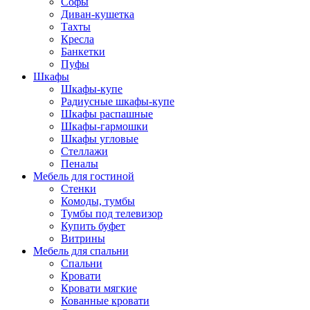
Софы
Диван-кушетка
Тахты
Кресла
Банкетки
Пуфы
Шкафы
Шкафы-купе
Радиусные шкафы-купе
Шкафы распашные
Шкафы-гармошки
Шкафы угловые
Стеллажи
Пеналы
Мебель для гостиной
Стенки
Комоды, тумбы
Тумбы под телевизор
Купить буфет
Витрины
Мебель для спальни
Спальни
Кровати
Кровати мягкие
Кованные кровати