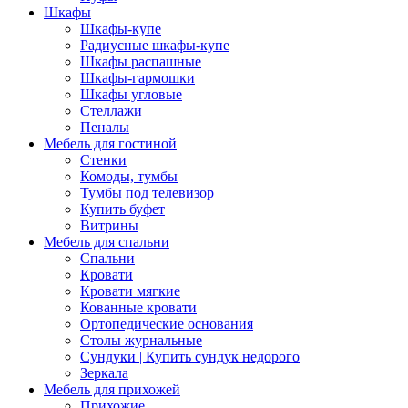
Шкафы
Шкафы-купе
Радиусные шкафы-купе
Шкафы распашные
Шкафы-гармошки
Шкафы угловые
Стеллажи
Пеналы
Мебель для гостиной
Стенки
Комоды, тумбы
Тумбы под телевизор
Купить буфет
Витрины
Мебель для спальни
Спальни
Кровати
Кровати мягкие
Кованные кровати
Ортопедические основания
Столы журнальные
Сундуки | Купить сундук недорого
Зеркала
Мебель для прихожей
Прихожие