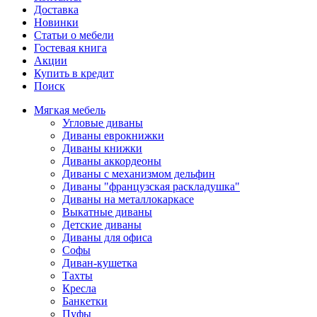
Доставка
Новинки
Статьи о мебели
Гостевая книга
Акции
Купить в кредит
Поиск
Мягкая мебель
Угловые диваны
Диваны еврокнижки
Диваны книжки
Диваны аккордеоны
Диваны с механизмом дельфин
Диваны "французская раскладушка"
Диваны на металлокаркасе
Выкатные диваны
Детские диваны
Диваны для офиса
Софы
Диван-кушетка
Тахты
Кресла
Банкетки
Пуфы