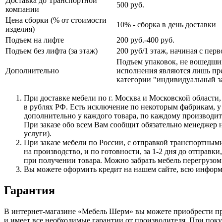
Доставка до Транспортной
500 руб.
компании
Цена сборки (% от стоимости
10% - сборка в день доставки
изделия)
Подъем на лифте
200 руб.-400 руб.
Подъем без лифта (за этаж)
200 руб/1 этаж, начиная с перв
Подъем упаковок, не вошедши
Дополнительно
исполнения являются лишь пре
категории "индивидуальный за
При доставке мебели по г. Москва и Московской области,
в рублях РФ. Есть исключение по некоторым фабрикам, у
дополнительно у каждого товара, по каждому производите
При заказе обо всем Вам сообщит обязательно менеджер н
услуги).
При заказе мебели по России, с отправкой транспортными
на производство, и по готовности, за 1-2 дня до отправ
при получении товара. Можно забрать мебель перегрузом 
Вы можете оформить кредит на нашем сайте, всю инфор
Гарантия
В интернет-магазине
«Мебель
Шерм» вы можете приобрести про
и имеет все необходимые гарантии от производителя. При по