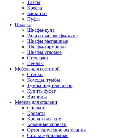
Тахты
Кресла
Банкетки
Пуфы
Шкафы
Шкафы-купе
Радиусные шкафы-купе
Шкафы распашные
Шкафы-гармошки
Шкафы угловые
Стеллажи
Пеналы
Мебель для гостиной
Стенки
Комоды, тумбы
Тумбы под телевизор
Купить буфет
Витрины
Мебель для спальни
Спальни
Кровати
Кровати мягкие
Кованные кровати
Ортопедические основания
Столы журнальные