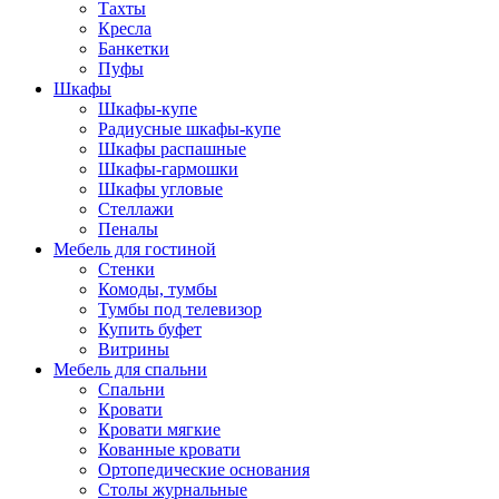
Тахты
Кресла
Банкетки
Пуфы
Шкафы
Шкафы-купе
Радиусные шкафы-купе
Шкафы распашные
Шкафы-гармошки
Шкафы угловые
Стеллажи
Пеналы
Мебель для гостиной
Стенки
Комоды, тумбы
Тумбы под телевизор
Купить буфет
Витрины
Мебель для спальни
Спальни
Кровати
Кровати мягкие
Кованные кровати
Ортопедические основания
Столы журнальные