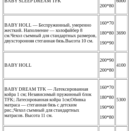
BABY SLEEP DREAM TFK
6000
200*80
160*70
BABY HOLL — Беспружинный, умеренно
жесткий. Наполнение — холофайбер 8
180*80
3690
см.Чехол съемный для стандартных размеров,
двухсторонняя стеганная бязь.Высота 10 см.
190*90
200*90
BABY HOLL
4100
200*80
160*70
BABY DREAM TFK — Латексированная
койра 1 см; Независимый пружинный блок
180*80
TFK; Латесированная койра 1см;Обивка
5300
матраса — стеганная бязь с детским
190*90
рис.;Чехол съемный для стандартных
матрасов. Высота 11 см.
190*80