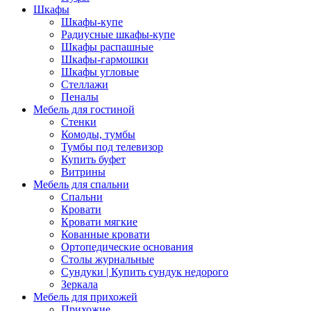
Шкафы
Шкафы-купе
Радиусные шкафы-купе
Шкафы распашные
Шкафы-гармошки
Шкафы угловые
Стеллажи
Пеналы
Мебель для гостиной
Стенки
Комоды, тумбы
Тумбы под телевизор
Купить буфет
Витрины
Мебель для спальни
Спальни
Кровати
Кровати мягкие
Кованные кровати
Ортопедические основания
Столы журнальные
Сундуки | Купить сундук недорого
Зеркала
Мебель для прихожей
Прихожие