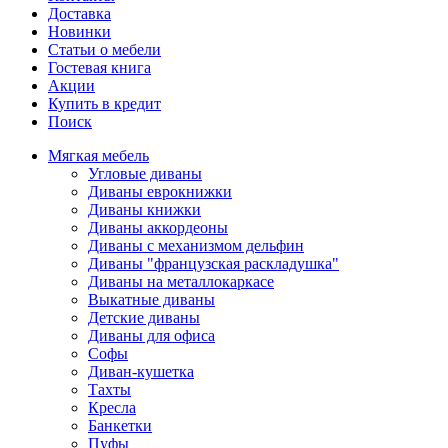
Доставка
Новинки
Статьи о мебели
Гостевая книга
Акции
Купить в кредит
Поиск
Мягкая мебель
Угловые диваны
Диваны еврокнижки
Диваны книжки
Диваны аккордеоны
Диваны с механизмом дельфин
Диваны "французская раскладушка"
Диваны на металлокаркасе
Выкатные диваны
Детские диваны
Диваны для офиса
Софы
Диван-кушетка
Тахты
Кресла
Банкетки
Пуфы