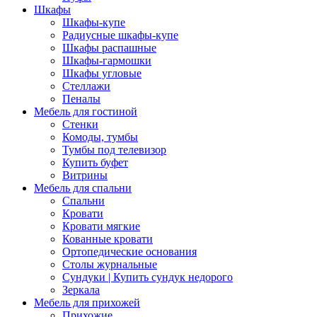
Шкафы
Шкафы-купе
Радиусные шкафы-купе
Шкафы распашные
Шкафы-гармошки
Шкафы угловые
Стеллажи
Пеналы
Мебель для гостиной
Стенки
Комоды, тумбы
Тумбы под телевизор
Купить буфет
Витрины
Мебель для спальни
Спальни
Кровати
Кровати мягкие
Кованные кровати
Ортопедические основания
Столы журнальные
Сундуки | Купить сундук недорого
Зеркала
Мебель для прихожей
Прихожие