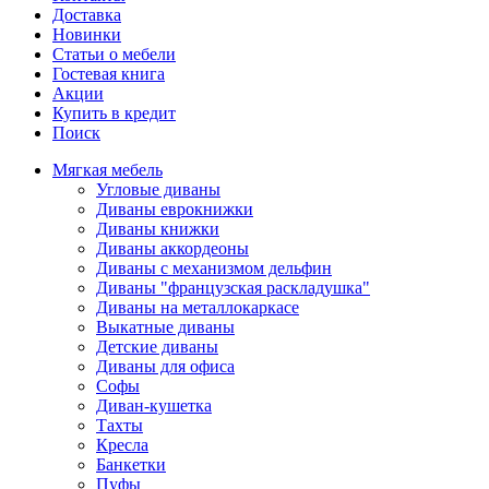
Доставка
Новинки
Статьи о мебели
Гостевая книга
Акции
Купить в кредит
Поиск
Мягкая мебель
Угловые диваны
Диваны еврокнижки
Диваны книжки
Диваны аккордеоны
Диваны с механизмом дельфин
Диваны "французская раскладушка"
Диваны на металлокаркасе
Выкатные диваны
Детские диваны
Диваны для офиса
Софы
Диван-кушетка
Тахты
Кресла
Банкетки
Пуфы