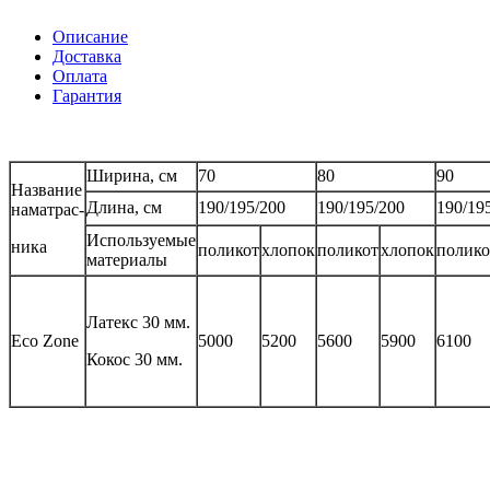
Описание
Доставка
Оплата
Гарантия
Ширина, см
70
80
90
Название
Длина, см
190/195/200
190/195/200
190/19
наматрас-
Используемые
ника
поликот
хлопок
поликот
хлопок
полико
материалы
Латекс 30 мм.
Eco Zone
5000
5200
5600
5900
6100
Кокос 30 мм.