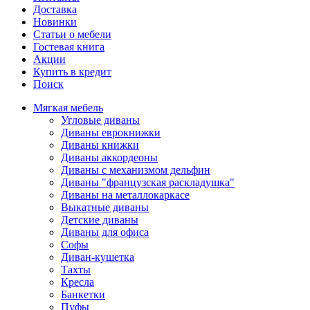
Доставка
Новинки
Статьи о мебели
Гостевая книга
Акции
Купить в кредит
Поиск
Мягкая мебель
Угловые диваны
Диваны еврокнижки
Диваны книжки
Диваны аккордеоны
Диваны с механизмом дельфин
Диваны "французская раскладушка"
Диваны на металлокаркасе
Выкатные диваны
Детские диваны
Диваны для офиса
Софы
Диван-кушетка
Тахты
Кресла
Банкетки
Пуфы