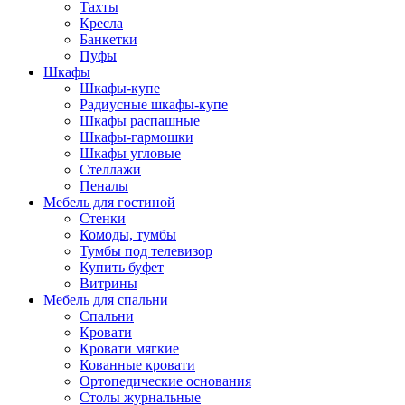
Тахты
Кресла
Банкетки
Пуфы
Шкафы
Шкафы-купе
Радиусные шкафы-купе
Шкафы распашные
Шкафы-гармошки
Шкафы угловые
Стеллажи
Пеналы
Мебель для гостиной
Стенки
Комоды, тумбы
Тумбы под телевизор
Купить буфет
Витрины
Мебель для спальни
Спальни
Кровати
Кровати мягкие
Кованные кровати
Ортопедические основания
Столы журнальные