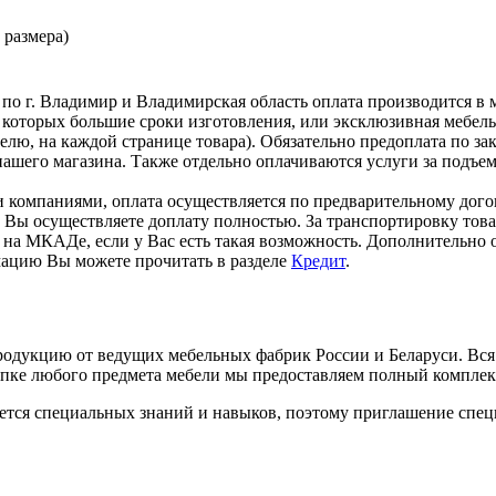
т размера)
 по г. Владимир и Владимирская область оплата производится в 
 которых большие сроки изготовления, или эксклюзивная мебел
лю, на каждой странице товара). Обязательно предоплата по за
ашего магазина. Также отдельно оплачиваются услуги за подъем 
 компаниями, оплата осуществляется по предварительному догов
ки, Вы осуществляете доплату полностью. За транспортировку то
на МКАДе, если у Вас есть такая возможность. Дополнительно о
мацию Вы можете прочитать в разделе
Кредит
.
дукцию от ведущих мебельных фабрик России и Беларуси. Вся 
купке любого предмета мебели мы предоставляем полный компле
ется специальных знаний и навыков, поэтому приглашение специ