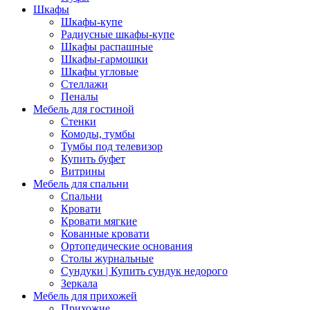
Шкафы
Шкафы-купе
Радиусные шкафы-купе
Шкафы распашные
Шкафы-гармошки
Шкафы угловые
Стеллажи
Пеналы
Мебель для гостиной
Стенки
Комоды, тумбы
Тумбы под телевизор
Купить буфет
Витрины
Мебель для спальни
Спальни
Кровати
Кровати мягкие
Кованные кровати
Ортопедические основания
Столы журнальные
Сундуки | Купить сундук недорого
Зеркала
Мебель для прихожей
Прихожие