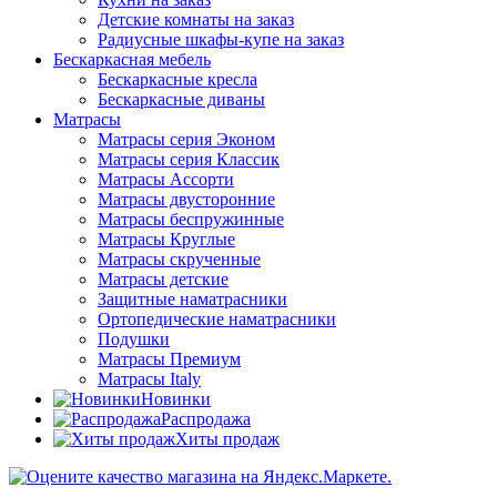
Детские комнаты на заказ
Радиусные шкафы-купе на заказ
Бескаркасная мебель
Бескаркасные кресла
Бескаркасные диваны
Матрасы
Матрасы серия Эконом
Матрасы серия Классик
Матрасы Ассорти
Матрасы двусторонние
Матрасы беспружинные
Матрасы Круглые
Матрасы скрученные
Матрасы детские
Защитные наматрасники
Ортопедические наматрасники
Подушки
Матрасы Премиум
Матрасы Italy
Новинки
Распродажа
Хиты продаж