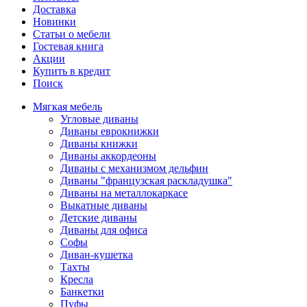
Доставка
Новинки
Статьи о мебели
Гостевая книга
Акции
Купить в кредит
Поиск
Мягкая мебель
Угловые диваны
Диваны еврокнижки
Диваны книжки
Диваны аккордеоны
Диваны с механизмом дельфин
Диваны "французская раскладушка"
Диваны на металлокаркасе
Выкатные диваны
Детские диваны
Диваны для офиса
Софы
Диван-кушетка
Тахты
Кресла
Банкетки
Пуфы