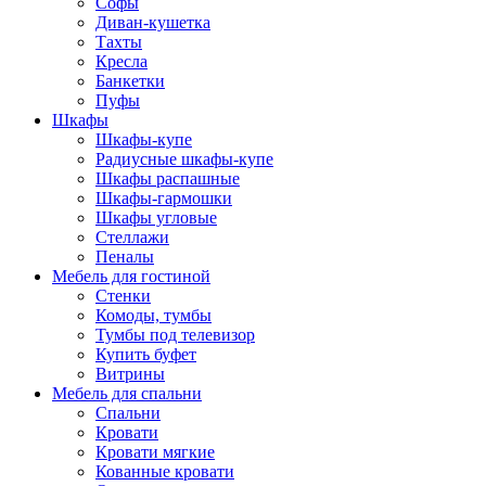
Софы
Диван-кушетка
Тахты
Кресла
Банкетки
Пуфы
Шкафы
Шкафы-купе
Радиусные шкафы-купе
Шкафы распашные
Шкафы-гармошки
Шкафы угловые
Стеллажи
Пеналы
Мебель для гостиной
Стенки
Комоды, тумбы
Тумбы под телевизор
Купить буфет
Витрины
Мебель для спальни
Спальни
Кровати
Кровати мягкие
Кованные кровати