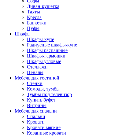
Софы
Диван-кушетка
Тахты
Кресла
Банкетки
Пуфы
Шкафы
Шкафы-купе
Радиусные шкафы-купе
Шкафы распашные
Шкафы-гармошки
Шкафы угловые
Стеллажи
Пеналы
Мебель для гостиной
Стенки
Комоды, тумбы
Тумбы под телевизор
Купить буфет
Витрины
Мебель для спальни
Спальни
Кровати
Кровати мягкие
Кованные кровати