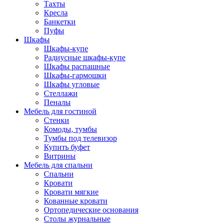
Тахты
Кресла
Банкетки
Пуфы
Шкафы
Шкафы-купе
Радиусные шкафы-купе
Шкафы распашные
Шкафы-гармошки
Шкафы угловые
Стеллажи
Пеналы
Мебель для гостиной
Стенки
Комоды, тумбы
Тумбы под телевизор
Купить буфет
Витрины
Мебель для спальни
Спальни
Кровати
Кровати мягкие
Кованные кровати
Ортопедические основания
Столы журнальные