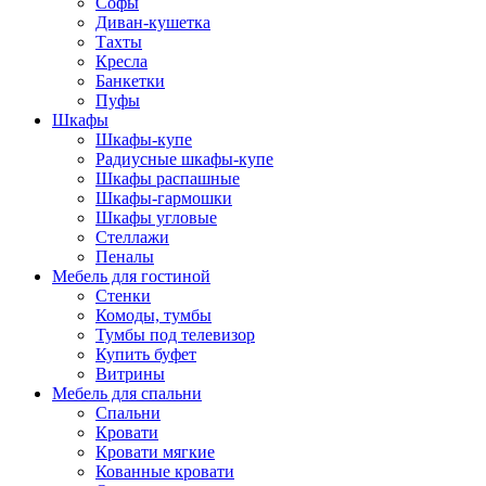
Софы
Диван-кушетка
Тахты
Кресла
Банкетки
Пуфы
Шкафы
Шкафы-купе
Радиусные шкафы-купе
Шкафы распашные
Шкафы-гармошки
Шкафы угловые
Стеллажи
Пеналы
Мебель для гостиной
Стенки
Комоды, тумбы
Тумбы под телевизор
Купить буфет
Витрины
Мебель для спальни
Спальни
Кровати
Кровати мягкие
Кованные кровати