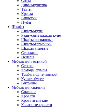
Софы
Диван-кушетка
Тахты
Кресла
Банкетки
Пуфы
Шкафы
Шкафы-купе
Радиусные шкафы-купе
Шкафы распашные
Шкафы-гармошки
Шкафы угловые
Стеллажи
Пеналы
Мебель для гостиной
Стенки
Комоды, тумбы
Тумбы под телевизор
Купить буфет
Витрины
Мебель для спальни
Спальни
Кровати
Кровати мягкие
Кованные кровати